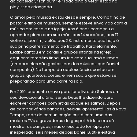
do cabelão”, “Tchibum” e “Todo olho o verá” estão na
playlist da criançada.
O amor pela música existiu desde sempre. Como filho de
pastor e filho de músicos, sempre esteve envolvido com a
música em casa e na igreja. Aos 6 anos começou a
aprender piano com sua mãe, aos 14 saxofone, aos 17
violino e, por fim, violão aos 23, instrumento que hoje é
sua principal ferramenta de trabalho. Paralelamente,
Lüdtke cantou em corais e grupos infantis na igreja –
enquanto também tinha um trio com sua irmã e irmão
(embora eles não gostassem das músicas que Daniel
compunha). No tempo da adolescência, cantou em
grupos, quartetos, corais, e nem sabia que estava se
preparando para uma carreira solo.
Em 2010, enquanto orava para ler o livro de Salmos em
seu devocional diário, sentiu Deus lhe dizendo para
escrever canções com letras daqueles salmos. Depois
de compor várias canções, decidiu apresentá-las à Novo
Tempo, rede de comunicação cristã com uma das
maiores TVs e gravadoras do gospel. A ideia era só
mostrar as canções, mas o resultado foi rápido e
inesperado: seis meses depois Daniel Lüdtke estava