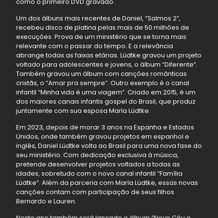
como o primeiro DVD gravado.
Um dos álbuns mais recentes de Daniel, “Salmos 2”,
recebeu disco de platina pelas mais de 50 milhões de
execuções. Prova de um ministério que se torna mais
relevante com o passar do tempo. E a relevância
abrange todas as faixas etárias. Lüdtke gravou um projeto
voltado para adolescentes e jovens, o álbum “Diferente”.
Também gravou um álbum com canções românticas
cristãs, o “Amar pra sempre”. Outro exemplo é o canal
infantil “Minha vida é uma viagem”. Criado em 2015, é um
dos maiores canais infantis gospel do Brasil, que produz
juntamente com sua esposa Marla Lüdtke.
Em 2023, depois de morar 3 anos na Espanha e Estados
Unidos, onde também gravou projetos em espanhol e
inglês, Daniel Lüdtke volta ao Brasil para uma nova fase do
seu ministério. Com dedicação exclusiva à música,
pretende desenvolver projetos voltados a todas as
idades, sobretudo com o novo canal infantil “Família
Lüdtke”. Além da parceria com Marla Lüdtke, essas novas
canções contam com participação de seus filhos
Bernardo e Lauren.
Neste ano também será lançado o álbum “Novo Céu e