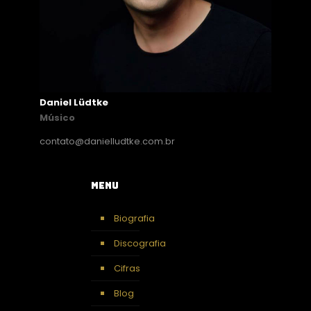
Daniel Lüdtke
Músico
contato@danielludtke.com.br
Menu
Biografia
Discografia
Cifras
Blog