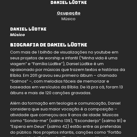
Daniel lüdtke
Ocupação
Músico
Daniel lüdtke
Músico
Biografia de Daniel Lüdtke
Com mais de 1 bilhão de visualizações no youtube em
seus projetos de worship e infantil (“Minha vida é uma
viagem” e “Família Lüdtke”), Daniel Lüdtke é um
apaixonado por músicas que trazem textos e histórias da
Bíblia. Em 2011 gravou seu primeiro álbum – chamado
“Salmos” –, com melodias fáceis de memorizar e
baseadas em versículos da Bíblia. De lá pra cá, foram 13
álbuns e mais de 120 canções gravadas.
Além da formação em teologia e comunicação, Daniel
considera que sua maior vocação é a composição –
atividade que começou aos 9 anos de idade. Músicas
como “Sonda-me” (salmo 139), “Esconderijo” (salmo 91) e
“Espera em Deus” (salmo 42) estão entre as preferidas
do público. Nos projetos infantis, canções como “Fortão